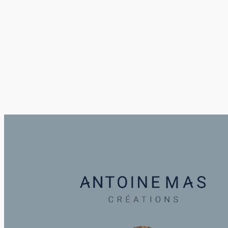
Nécessaire
Ces cookies ne
sont pas
facultatifs. Ils
sont
nécessaires au
fonctionnement
du site Web.
Statistiques
Afin que
nous
puissions
améliorer la