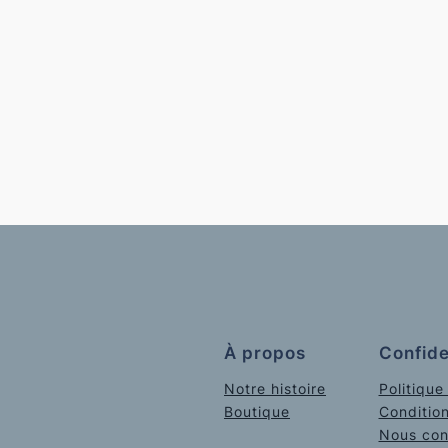
À propos
Confide
Notre histoire
Politique
Boutique
Conditio
Nous con