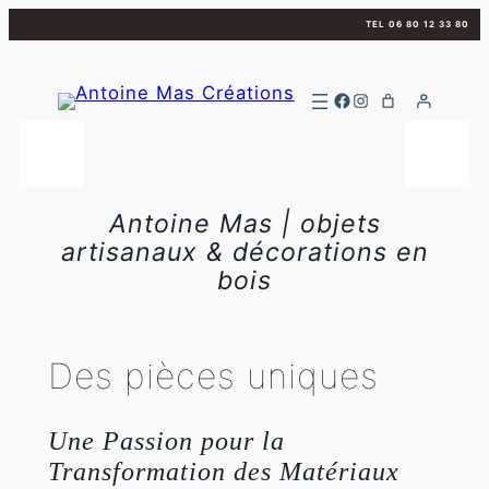
Aller
TEL 06 80 12 33 80
au
contenu
Facebook
Instagram
Antoine Mas | objets
artisanaux & décorations en
bois
Des pièces uniques
Une Passion pour la
Transformation des Matériaux