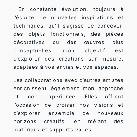
fonctionnalités
disparaîtront
En constante évolution, toujours à
du site Web.
l’écoute de nouvelles inspirations et
techniques, qu’il s’agisse de concevoir
Marketing
des objets fonctionnels, des pièces
En partageant
décoratives ou des œuvres plus
votre intérêt
conceptuelles, mon objectif est
et votre
comportement
d’explorer des créations sur mesure,
lorsque vous
adaptées à vos envies et vos espaces.
visitez notre
site, vous
Les collaborations avec d’autres artistes
augmentez les
enrichissent également mon approche
chances de
voir du
et mon expérience. Elles offrent
contenu et
l’occasion de croiser nos visions et
des offres
personnalisés.
d’explorer ensemble de nouveaux
horizons créatifs, en mêlant des
matériaux et supports variés.