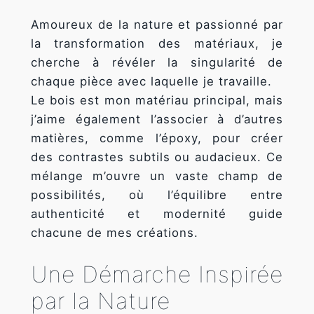
Amoureux de la nature et passionné par
la transformation des matériaux, je
cherche à révéler la singularité de
chaque pièce avec laquelle je travaille.
Le bois est mon matériau principal, mais
Nécessaire
j’aime également l’associer à d’autres
Ces cookies ne
matières, comme l’époxy, pour créer
sont pas
facultatifs. Ils
des contrastes subtils ou audacieux. Ce
sont
mélange m’ouvre un vaste champ de
nécessaires au
possibilités, où l’équilibre entre
fonctionnement
du site Web.
authenticité et modernité guide
chacune de mes créations.
Statistiques
Une Démarche Inspirée
Afin que
nous
par la Nature
puissions
améliorer la