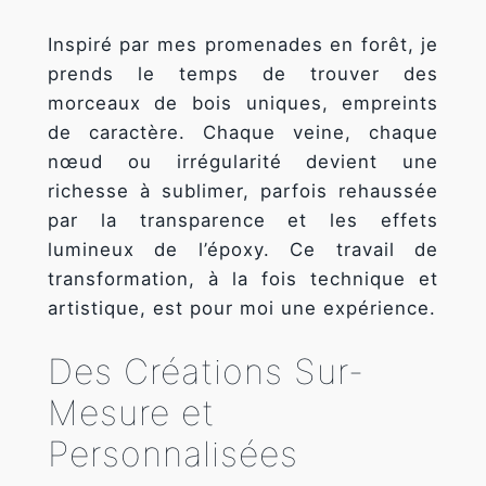
fonctionnalité
et la
Inspiré par mes promenades en forêt, je
structure du
prends le temps de trouver des
site Web, en
morceaux de bois uniques, empreints
fonction de la
façon dont le
de caractère. Chaque veine, chaque
site Web est
nœud ou irrégularité devient une
utilisé.
richesse à sublimer, parfois rehaussée
par la transparence et les effets
Experience
lumineux de l’époxy. Ce travail de
Afin que notre
transformation, à la fois technique et
site Web
artistique, est pour moi une expérience.
fonctionne
aussi bien que
possible lors
Des Créations Sur-
de votre
visite. Si vous
Mesure et
refusez ces
cookies,
Personnalisées
certaines