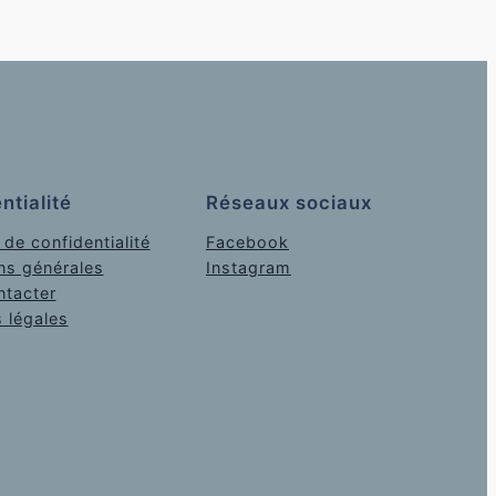
ntialité
Réseaux sociaux
 de confidentialité
Facebook
ns générales
Instagram
tacter
 légales