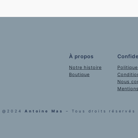
À propos
Confide
Notre histoire
Politique
Boutique
Conditio
Nous con
Mentions
@2024
Antoine Mas
– Tous droits réservés