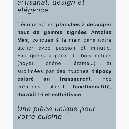
artisanat, design et
fonctionnalité
élégance
et la
structure du
site Web, en
Découvrez les
planches à découper
fonction de la
haut de gamme signées Antoine
façon dont le
Mas
, conçues à la main dans notre
site Web est
utilisé.
atelier avec passion et minutie.
Fabriquées à partir de bois nobles
(noyer, chêne, érable…) et
Experience
sublimées par des touches d’
époxy
Afin que notre
site Web
coloré ou transparent
, nos
fonctionne
créations allient
fonctionnalité,
aussi bien que
durabilité et esthétisme
.
possible lors
de votre
visite. Si vous
Une pièce unique pour
refusez ces
votre cuisine
cookies,
certaines