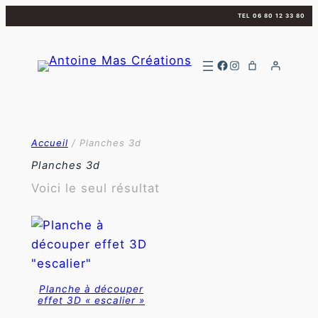
Aller
TEL 06 80 12 33 80
au
contenu
Facebook
Instagram
Accueil
/ Planches 3d
Planches 3d
Voici le seul résultat
Planche à découper
effet 3D « escalier »