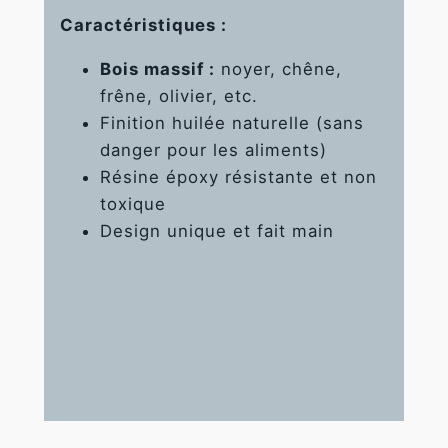
Caractéristiques :
Bois massif :
noyer, chêne,
frêne, olivier, etc.
Finition huilée naturelle (sans
danger pour les aliments)
Résine époxy résistante et non
toxique
Design unique et fait main