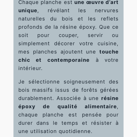
fonctionnalités
Chaque planche est
une œuvre d’art
disparaîtront
unique
, révélant les nervures
du site Web.
naturelles du bois et les reflets
profonds de la résine époxy. Que ce
Marketing
soit pour couper, servir ou
En partageant
simplement décorer votre cuisine,
votre intérêt
mes planches ajoutent une
touche
et votre
comportement
chic et contemporaine
à votre
lorsque vous
intérieur.
visitez notre
site, vous
Je sélectionne soigneusement des
augmentez les
chances de
bois massifs issus de forêts gérées
voir du
durablement. Associée à une
résine
contenu et
époxy de qualité alimentaire
,
des offres
personnalisés.
chaque planche est pensée pour
durer dans le temps et résister à
une utilisation quotidienne.