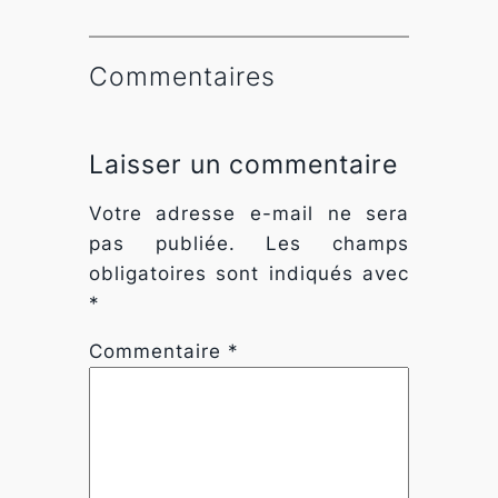
Commentaires
Laisser un commentaire
Nécessaire
Ces cookies ne
Votre adresse e-mail ne sera
sont pas
pas publiée.
Les champs
facultatifs. Ils
sont
obligatoires sont indiqués avec
nécessaires au
*
fonctionnement
du site Web.
Commentaire
*
Statistiques
Afin que
nous
puissions
améliorer la