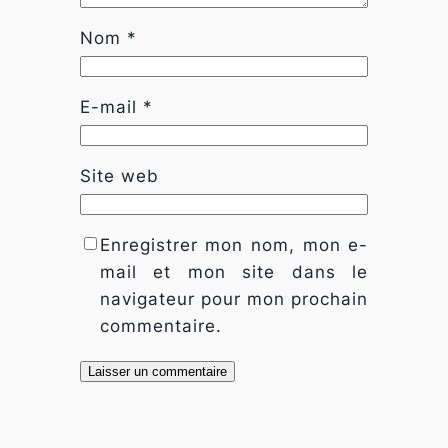
fonctionnalité
Nom
*
et la
structure du
site Web, en
fonction de la
E-mail
*
façon dont le
site Web est
utilisé.
Site web
Experience
Enregistrer mon nom, mon e-
Afin que notre
site Web
mail et mon site dans le
fonctionne
navigateur pour mon prochain
aussi bien que
commentaire.
possible lors
de votre
visite. Si vous
refusez ces
cookies,
certaines