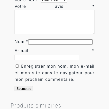
fonctionnalités
a
disparaîtront
Votre avis
*
t
du site Web.
i
o
Marketing
n
En partageant
e
votre intérêt
et votre
Nom
*
n
comportement
N
E-mail
*
lorsque vous
o
visitez notre
site, vous
y
augmentez les
Enregistrer mon nom, mon e-mail
e
chances de
et mon site dans le navigateur pour
r
voir du
mon prochain commentaire.
contenu et
des offres
personnalisés.
Produits similaires