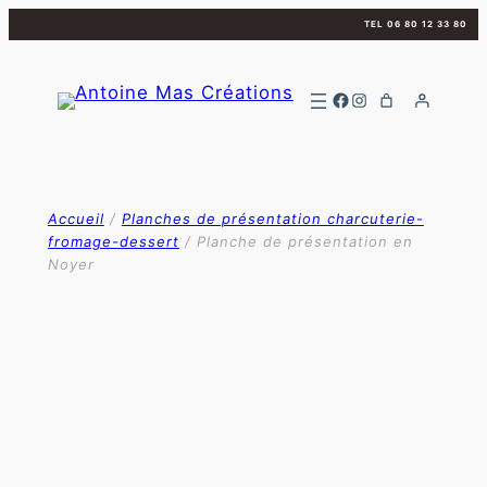
Aller
TEL 06 80 12 33 80
au
contenu
Facebook
Instagram
Accueil
/
Planches de présentation charcuterie-
fromage-dessert
/ Planche de présentation en
Noyer