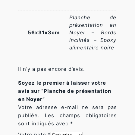
fonctionnalité
P
et la
l
Planche de
structure du
a
site Web, en
présentation en
fonction de la
n
56x31x3cm
Noyer – Bords
façon dont le
inclinés – Epoxy
c
site Web est
alimentaire noire
utilisé.
h
e
d
Experience
Il n’y a pas encore d’avis.
e
Afin que notre
p
site Web
Soyez le premier à laisser votre
fonctionne
r
avis sur “Planche de présentation
aussi bien que
é
en Noyer”
possible lors
de votre
s
Votre adresse e-mail ne sera pas
visite. Si vous
e
publiée.
Les champs obligatoires
refusez ces
n
cookies,
sont indiqués avec
*
certaines
t
Votre note
*