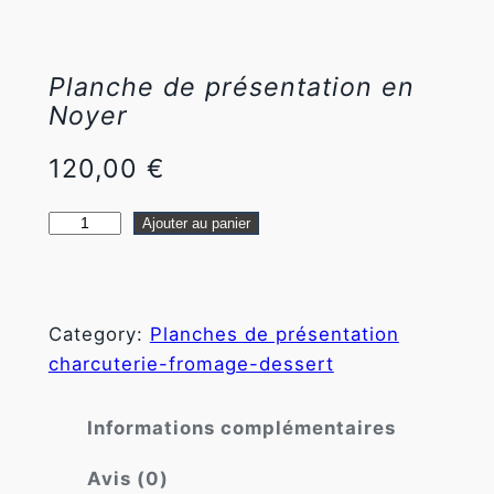
Planche de présentation en
Noyer
120,00
€
Nécessaire
Ces cookies ne
sont pas
q
Ajouter au panier
facultatifs. Ils
u
sont
a
nécessaires au
fonctionnement
n
du site Web.
Category:
Planches de présentation
t
charcuterie-fromage-dessert
i
t
Statistiques
Informations complémentaires
Afin que
é
nous
d
puissions
Avis (0)
e
améliorer la