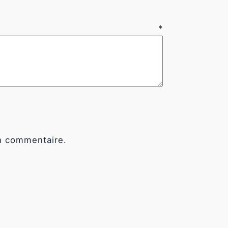
vis
*
n commentaire.