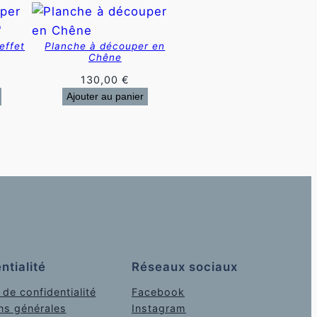
effet
Planche à découper en
Chêne
130,00
€
Ajouter au panier
ntialité
Réseaux sociaux
 de confidentialité
Facebook
ns générales
Instagram