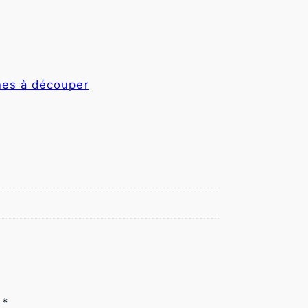
hes à découper
c
*