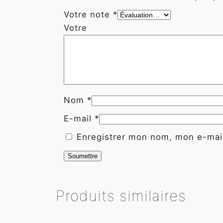
fonctionnalité
Votre note
*
et la
Vo
structure du
site Web, en
fonction de la
façon dont le
site Web est
utilisé.
Nom
*
Experience
E-mail
*
Afin que notre
site Web
Enregistrer mon nom, mon e-mail
fonctionne
aussi bien que
possible lors
de votre
visite. Si vous
Produits similaires
refusez ces
cookies,
certaines