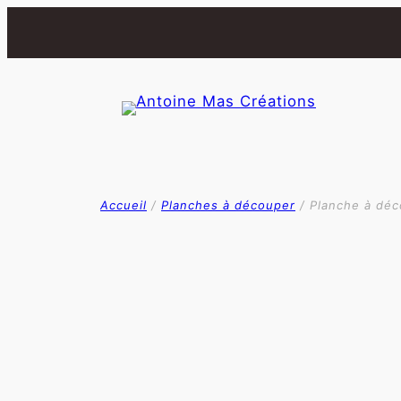
Aller
au
contenu
Accueil
/
Planches à découper
/ Planche à déc