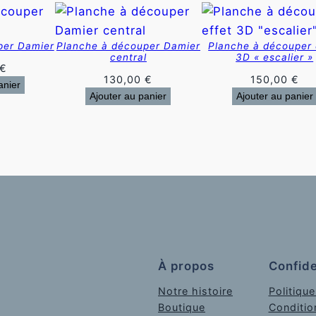
per Damier
Planche à découper Damier
Planche à découper 
central
3D « escalier »
€
130,00
€
150,00
€
anier
Ajouter au panier
Ajouter au panier
À propos
Confide
Notre histoire
Politique
Boutique
Conditio