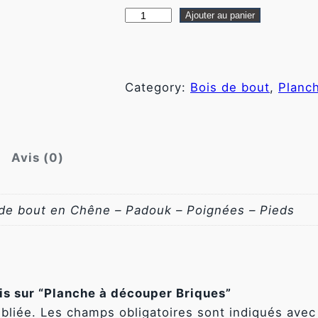
q
Ajouter au panier
u
a
n
Category:
Bois de bout
, 
Planc
t
i
t
é
Avis (0)
d
e
P
 de bout en Chêne – Padouk – Poignées – Pieds
l
a
n
c
vis sur “Planche à découper Briques”
h
bliée.
Les champs obligatoires sont indiqués ave