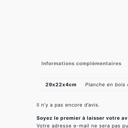
Nécessaire
Ces cookies ne
sont pas
facultatifs. Ils
Informations complémentaires
sont
nécessaires au
fonctionnement
29x22x4cm
Planche en bois
du site Web.
Statistiques
Il n’y a pas encore d’avis.
Afin que
nous
Soyez le premier à laisser votre a
puissions
Votre adresse e-mail ne sera pas pu
améliorer la