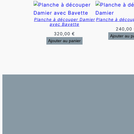
fonctionnalités
disparaîtront
du site Web.
Planche à découper Damier
Planche à décou
avec Bavette
240,00
Marketing
320,00
€
Ajouter au p
En partageant
Ajouter au panier
votre intérêt
et votre
comportement
lorsque vous
visitez notre
site, vous
augmentez les
chances de
voir du
contenu et
des offres
personnalisés.