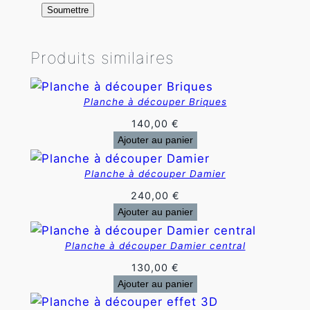
t
t
e
Produits similaires
Planche à découper Briques
140,00
€
Ajouter au panier
Planche à découper Damier
240,00
€
Ajouter au panier
Planche à découper Damier central
130,00
€
Ajouter au panier