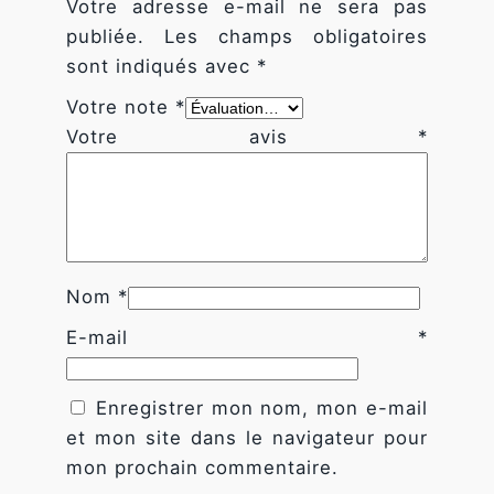
fonctionnalités
p
Votre adresse e-mail ne sera pas
disparaîtront
e
publiée.
Les champs obligatoires
du site Web.
r
sont indiqués avec
*
D
Votre note
*
Marketing
a
Votre avis
*
En partageant
m
votre intérêt
i
et votre
comportement
e
lorsque vous
r
visitez notre
a
site, vous
Nom
*
augmentez les
v
chances de
e
E-mail
*
voir du
c
contenu et
des offres
B
personnalisés.
Enregistrer mon nom, mon e-mail
a
et mon site dans le navigateur pour
v
mon prochain commentaire.
e