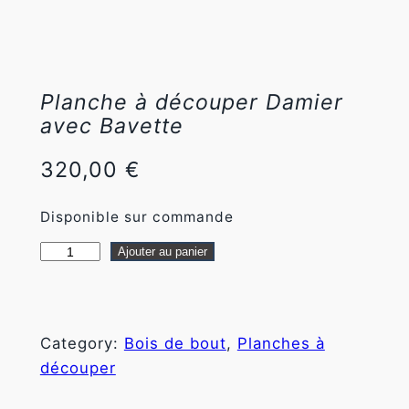
Planche à découper Damier
avec Bavette
Nécessaire
Ces cookies ne
320,00
€
sont pas
facultatifs. Ils
Disponible sur commande
sont
nécessaires au
q
Ajouter au panier
fonctionnement
du site Web.
u
a
n
Statistiques
Category:
Bois de bout
, 
Planches à
t
Afin que
découper
nous
i
puissions
t
améliorer la